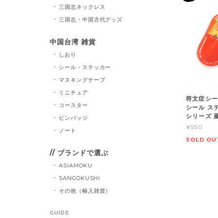
三国志ネックレス
三国志・中国古代グッズ
中国台湾 雑貨
しおり
シール・ステッカー
マスキングテープ
ミニチュア
符文症シー
コースター
シール ス
シリーズ 
ピンバッジ
¥550
ノート
SOLD OU
// ブランドで選ぶ
ASIAMOKU
SANGOKUSHI
その他（輸入雑貨）
GUIDE