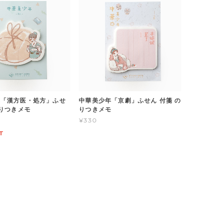
年「漢方医・処方」ふせ
中華美少年「京劇」ふせん 付箋 の
のりつきメモ
りつきメモ
¥330
T