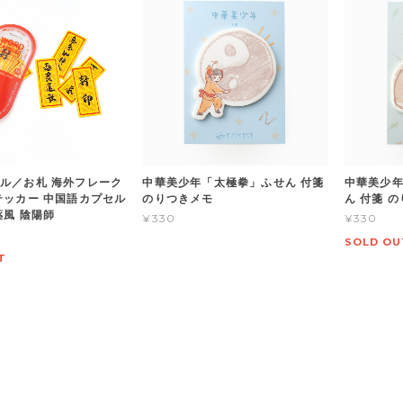
ル／お札 海外フレーク
中華美少年「太極拳」ふせん 付箋
中華美少
テッカー 中国語カプセル
のりつきメモ
ん 付箋 
薬風 陰陽師
¥330
¥330
SOLD OU
T