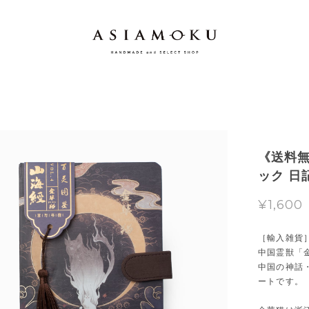
《送料
ック 日
¥1,600
［輸入雑貨
中国霊獣「
中国の神話
ートです。