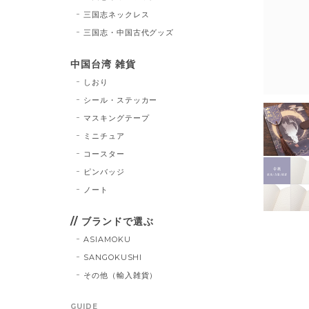
三国志ネックレス
三国志・中国古代グッズ
中国台湾 雑貨
しおり
シール・ステッカー
マスキングテープ
ミニチュア
コースター
ピンバッジ
ノート
// ブランドで選ぶ
ASIAMOKU
SANGOKUSHI
その他（輸入雑貨）
GUIDE