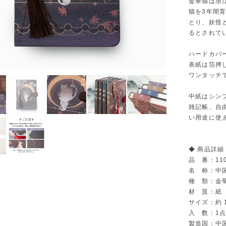
金華猫は浙
猫を3年間
とり、妖怪
るとされて
ハードカバ
表紙は箔押
ワンタッチ
中紙はシン
雑記帳、自
い用途に使
◆ 商品詳細
品 番：110
名 称：中国
種 類：金
材 質：紙
サイズ：約 
入 数：1
製造国：中