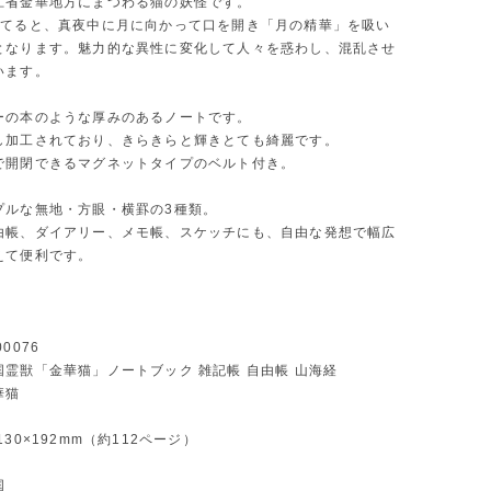
江省金華地方にまつわる猫の妖怪です。
育てると、真夜中に月に向かって口を開き「月の精華」を吸い
となります。魅力的な異性に変化して人々を惑わし、混乱させ
います。
ーの本のような厚みのあるノートです。
し加工されており、きらきらと輝きとても綺麗です。
で開閉できるマグネットタイプのベルト付き。
プルな無地・方眼・横罫の3種類。
由帳、ダイアリー、メモ帳、スケッチにも、自由な発想で幅広
えて便利です。
0076
霊獣「金華猫」ノートブック 雑記帳 自由帳 山海経
華猫
130×192mm（約112ページ）
点
国