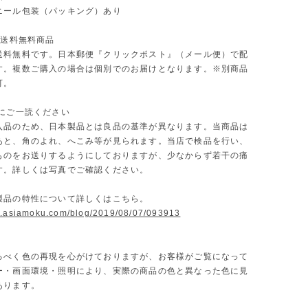
ニール包装（パッキング）あり
 送料無料商品
送料無料です。日本郵便『クリックポスト』（メール便）で配
す。複数ご購入の場合は個別でのお届けとなります。※別商品
可。
前にご一読ください
入品のため、日本製品とは良品の基準が異なります。当商品は
あと、角のよれ、へこみ等が見られます。当店で検品を行い、
ものをお送りするようにしておりますが、少なからず若干の痛
す。詳しくは写真でご確認ください。
製品の特性について詳しくはこちら。
w.asiamoku.com/blog/2019/08/07/093913
るべく色の再現を心がけておりますが、お客様がご覧になって
ー・画面環境・照明により、実際の商品の色と異なった色に見
あります。