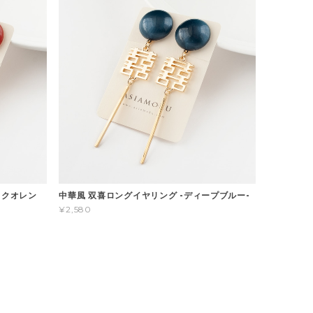
ックオレン
中華風 双喜ロングイヤリング -ディープブルー-
¥2,580