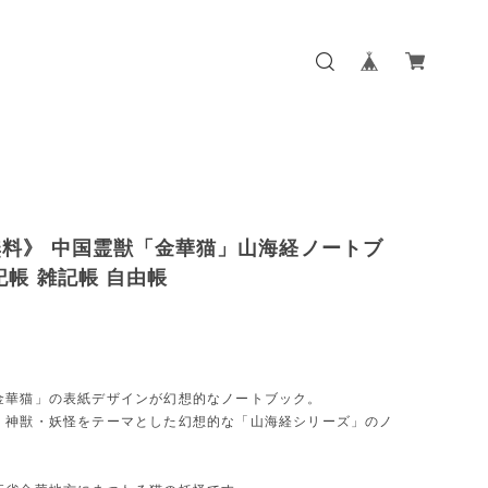
無料》 中国霊獣「金華猫」山海経ノートブ
記帳 雑記帳 自由帳
］
金華猫」の表紙デザインが幻想的なノートブック。
・神獣・妖怪をテーマとした幻想的な「山海経シリーズ」のノ