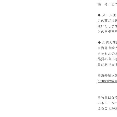
備 考：ビ
◆ メール便
この商品は
送いたしま
との同梱不
◆ ご購入
※海外直輸
タッセルの
品質の良い
みがありま
※海外輸入
https://ww
※写真はな
いるモニタ
えることが