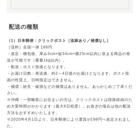
配送の種類
（1）日本郵便：クリックポスト［追跡あり／補償なし］
［送料］全国一律 198円
・規定：梱包後、厚み3cm×縦34cm×横25cm以内に収まる商品の発
送が可能です（重量1kg以内）。
・配送：ポスト投函となります。
・お届け日数：発送後、約2～4日後のお届けとなります。ポスト投
函の性質上、日時指定はできません。
・補償：紛失・破損などの補償はありません。あらかじめご了承くだ
さい。
※沖縄・一部離島にお住まいの方は、クリックポストは陸路経由のた
め大変時間がかかります（最大6日程度）。お急ぎの場合は他の配送
方法をおすすめいたします。
※2020年4月1日より、日本郵便により運賃が198円へ改定されまし
た。