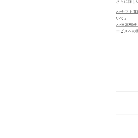
さらに詳し
>>ヤマト
いて」
>>日本郵
ービスへの