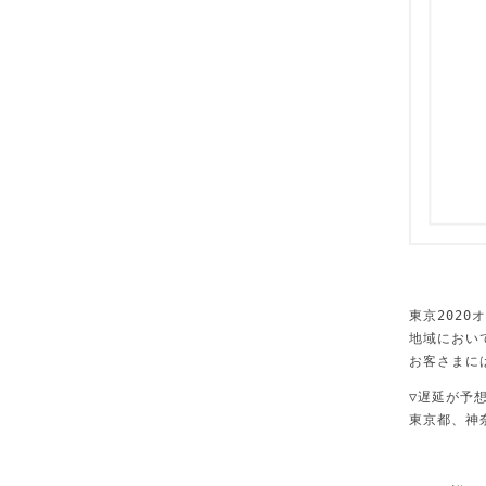
東京202
地域におい
お客さまに
▽遅延が予